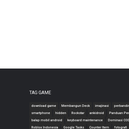
TAG GAME
download game
Membangun Deck
imajinasi
perbandin
smartphone
hidden
Rockstar
ankidroid
Panduan Pe
balap mobil android
keyboard maintenance
Dominasi C
Roblox Indonesia
Google Tasks
Counter Item
fotografi