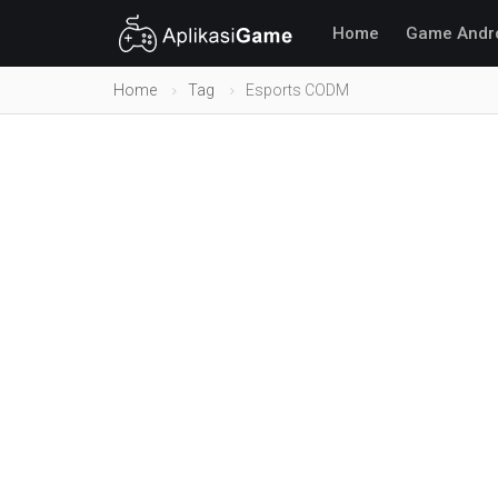
Home
Game Andr
Home
Tag
Esports CODM