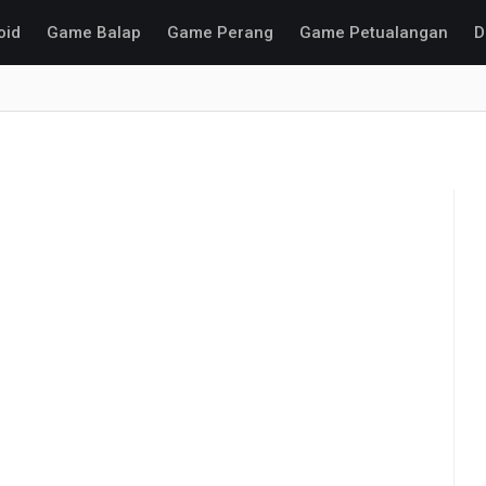
oid
Game Balap
Game Perang
Game Petualangan
D