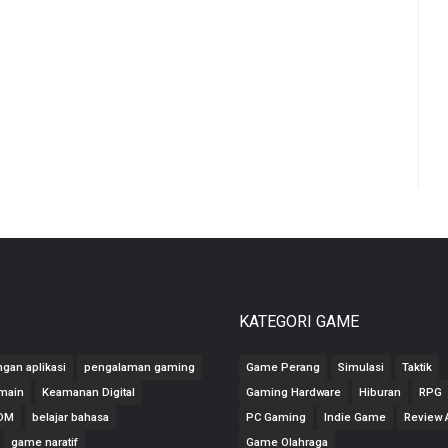
KATEGORI GAME
gan aplikasi
pengalaman gaming
Game Perang
Simulasi
Taktik
main
Keamanan Digital
Gaming Hardware
Hiburan
RPG
ODM
belajar bahasa
PC Gaming
Indie Game
Review A
game naratif
Game Olahraga