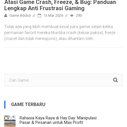
Atasi Game Crash, Freeze, & Bug: Panduan
Lengkap Anti Frustrasi Gaming
Game Addict
13 Mar 2026
290
Tidak ada yang lebih membuat kesal para gamer selain ketika
permainan favorit mereka tiba-tiba crash (keluar paksa), freeze
(macet dan tidak merespons), atau dihantam oleh…
GAME TERBARU
Rahasia Kaya Raya di Hay Day: Manipulasi
Pasar & Pesanan untuk Max Profit