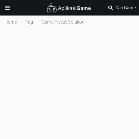
Cari Game
Home
Tag
Game Freeze Solution