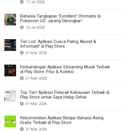
17 Jul 2026
Rahasia Tangkapan 'Excellent' Otomatis di
Pokemon GO: Jarang Dibongkar!
16 Jul 2026
Tier List: Aplikasi Cuaca Paling Akurat &
Informatif di Play Store
31 Mar 2026
Perbandingan Aplikasi Streaming Musik Terbaik
di Play Store: Fitur & Koleksi
31 Mar 2026
Top Tier! Aplikasi Pelacak Kebiasaan Terbaik di
Play Store untuk Gaya Hidup Sehat
31 Mar 2026
Rekomendasi Aplikasi Belajar Bahasa Asing
Gratis Terbaik di Play Store
31 Mar 2026