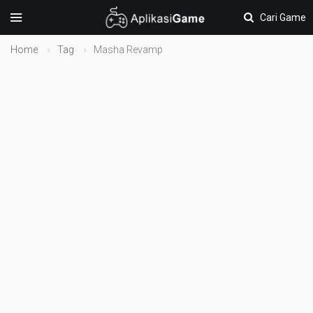
Cari Game
Home
Tag
Masha Revamp