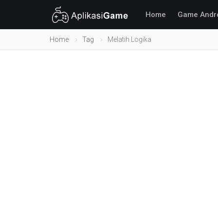
Home
Game Andr
Home
Tag
Melatih Logika