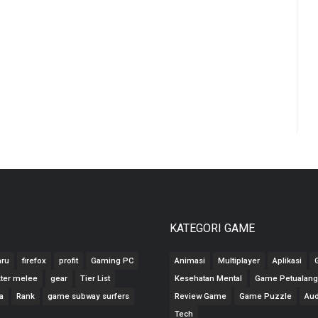
KATEGORI GAME
aru
firefox
profit
Gaming PC
Animasi
Multiplayer
Aplikasi
kter melee
gear
Tier List
Kesehatan Mental
Game Petualan
a
Rank
game subway surfers
Review Game
Game Puzzle
Aud
Tech