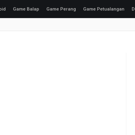
oid
Game Balap
Game Perang
Game Petualangan
D