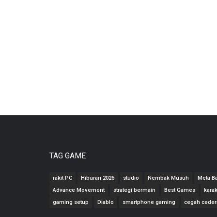
TAG GAME
rakit PC
Hiburan 2026
studio
Nembak Musuh
Meta B
Advance Movement
strategi bermain
Best Games
kara
gaming setup
Diablo
smartphone gaming
cegah ceder