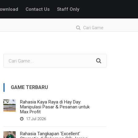
ownload
Contact Us
Staff Only
Cari Game
GAME TERBARU
Rahasia Kaya Raya di Hay Day:
Manipulasi Pasar & Pesanan untuk
Max Profit
17 Jul 2026
Rahasia Tangkapan 'Excellent'