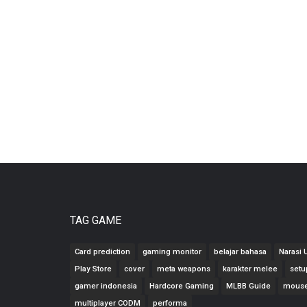
TAG GAME
Card prediction
gaming monitor
belajar bahasa
Narasi 
Play Store
cover
meta weapons
karakter melee
setu
gamer indonesia
Hardcore Gaming
MLBB Guide
mouse
multiplayer CODM
performa