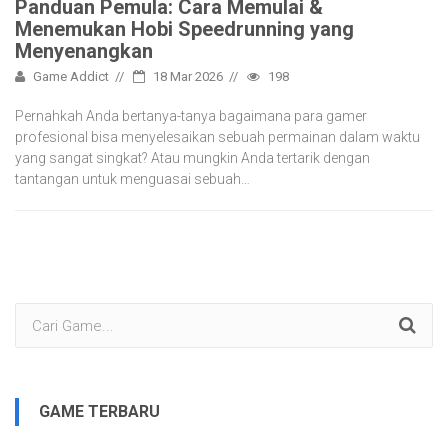
Panduan Pemula: Cara Memulai &
Menemukan Hobi Speedrunning yang
Menyenangkan
Game Addict
18 Mar 2026
198
Pernahkah Anda bertanya-tanya bagaimana para gamer
profesional bisa menyelesaikan sebuah permainan dalam waktu
yang sangat singkat? Atau mungkin Anda tertarik dengan
tantangan untuk menguasai sebuah…
GAME TERBARU