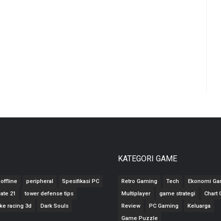
KATEGORI GAME
offline
peripheral
Spesifikasi PC
Retro Gaming
Tech
Ekonomi G
ate 21
tower defense tips
Multiplayer
game strategi
Chart
ke racing 3d
Dark Souls
Review
PC Gaming
Keluarga
Game Puzzle