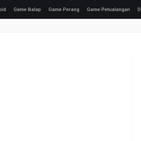
oid
Game Balap
Game Perang
Game Petualangan
D