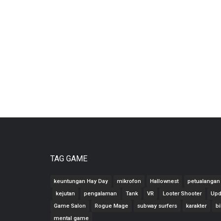
TAG GAME
keuntungan Hay Day
mikrofon
Hallownest
petualangan 
kejutan
pengalaman
Tank
VR
Looter Shooter
Upd
Game Salon
Rogue Mage
subway surfers
karakter
bi
mental game