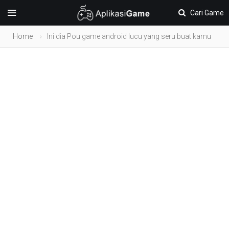
Cari Game
Home
Ini dia Pou game android lucu yang seru buat kamu