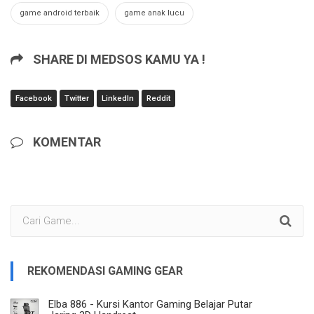
game android terbaik
game anak lucu
SHARE DI MEDSOS KAMU YA !
Facebook
Twitter
LinkedIn
Reddit
KOMENTAR
REKOMENDASI GAMING GEAR
Elba 886 - Kursi Kantor Gaming Belajar Putar