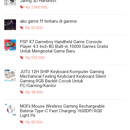
Jaring 3D Handrest
Rp 2.900.000,-
aku game ff terbaru di garena
Rp 30.000,-
PSP X7 Gameboy Handheld Game Console
Player 4.3 Inch 8G Built-in 10000 Games Gratis
Untuk Menginstal Game Baru
Rp 355.000,-
JUTU 12H SHIP Keyboard Komputer Gaming
Mechanical Feeling Keyboard Keyboard Silent
Gaming RGB Backlit Cocok Untuk
PC/Gaming/Kantor
Rp 98.999,-
MOFii Mouse Wireless Gaming Rechargeable
Baterai Type-C Fast Charging 1600DPI RGB
Light P6
Rp 85.000,-