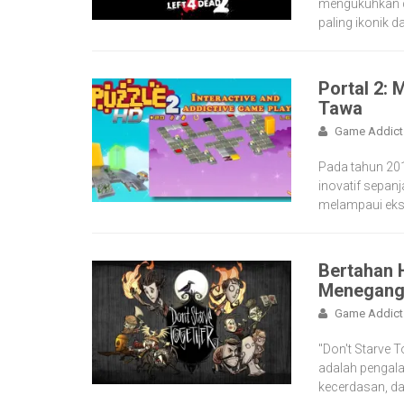
mengukuhkan d
paling ikonik 
Portal 2:
Tawa
Game Addict
Pada tahun 2011
inovatif sepa
melampaui eksp
Bertahan 
Menegangk
Game Addict
"Don't Starve T
adalah pengala
kecerdasan, da