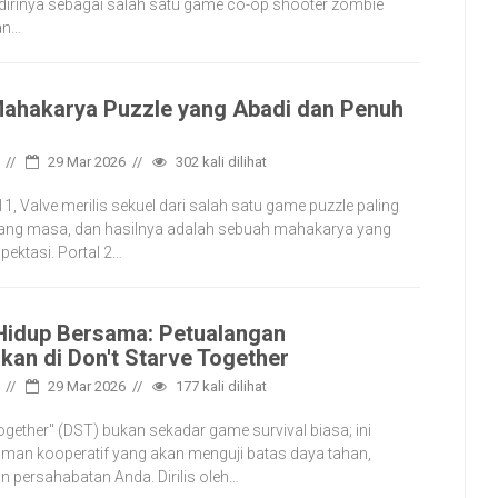
irinya sebagai salah satu game co-op shooter zombie
dan…
 Mahakarya Puzzle yang Abadi dan Penuh
29 Mar 2026
302
kali dilihat
, Valve merilis sekuel dari salah satu game puzzle paling
njang masa, dan hasilnya adalah sebuah mahakarya yang
ektasi. Portal 2…
Hidup Bersama: Petualangan
an di Don't Starve Together
29 Mar 2026
177
kali dilihat
ogether" (DST) bukan sekadar game survival biasa; ini
man kooperatif yang akan menguji batas daya tahan,
n persahabatan Anda. Dirilis oleh…