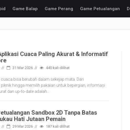
oid
Game Balap
Game Perang
Game Petualangan
D
 Aplikasi Cuaca Paling Akurat & Informatif
ore
31 Mar 2026
440
kali dilihat
ini, cuaca bisa berubah dalam sekejap mata. Dari
iknik hingga memilih pakaian untuk bepergian, informasi
rat dan up-to-date adalah…
 Petualangan Sandbox 2D Tanpa Batas
kau Hati Jutaan Pemain
29 Mar 2026
187
kali dilihat