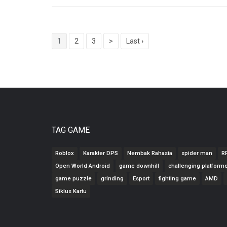
1
2
3
>
Last ›
TAG GAME
Roblox
Karakter DPS
Nembak Rahasia
spider man
R
Open World Android
game downhill
challenging platform
game puzzle
grinding
Esport
fighting game
AMD
Siklus Kartu