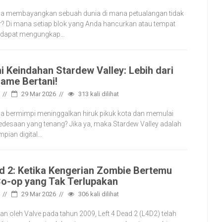
a membayangkan sebuah dunia di mana petualangan tidak
r? Di mana setiap blok yang Anda hancurkan atau tempat
i dapat mengungkap…
i Keindahan Stardew Valley: Lebih dari
ame Bertani!
29 Mar 2026
313
kali dilihat
a bermimpi meninggalkan hiruk pikuk kota dan memulai
pedesaan yang tenang? Jika ya, maka Stardew Valley adalah
mpian digital…
ad 2: Ketika Kengerian Zombie Bertemu
Co-op yang Tak Terlupakan
29 Mar 2026
306
kali dilihat
an oleh Valve pada tahun 2009, Left 4 Dead 2 (L4D2) telah