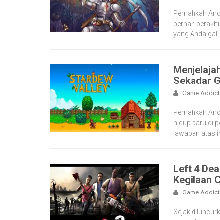
Pernahkah And
pernah berakhi
yang Anda gal
Menjelajah
Sekadar G
Game Addict
Pernahkah And
hidup baru di 
jawaban atas i
Left 4 De
Kegilaan 
Game Addict
Sejak diluncurk