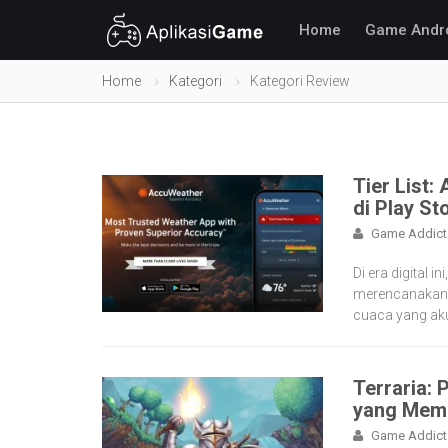
Home
Game Andr
Home
Kategori
Kategori Review
Tier List:
di Play St
Game Addict
Di era digital 
merencanakan p
cuaca yang aku
Terraria:
yang Memu
Game Addict