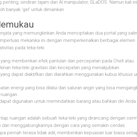
 penting, sindiran tajam dari AI manipulator, GLaDOS. Namun kali ini
ebih banyak 'gel' untuk dimainkan.
 Memukau
senjata yang memungkinkan Anda menciptakan dua portal yang sali
memperluas mekanika ini dengan memperkenalkan berbagai elemen
ivitas pada teka-teki:
l yang memberikan efek pantulan dan percepatan pada Chell atau
an teka-teki gravitasi dan kecepatan yang menakjubkan.
 yang dapat diaktifkan dan diarahkan menggunakan kubus khusus u
tan energi yang bisa dilalui dan saluran angin yang bisa mengang
 ruangan.
dapat digunakan untuk memindahkan barang atau bahkan diri Anda
Setiap ruangan adalah sebuah teka-teki yang dirancang dengan cerm
 dan menggabungkannya dengan cara yang semakin cerdas.
pa pernah terasa tidak adil, memberikan kepuasan luar biasa setia