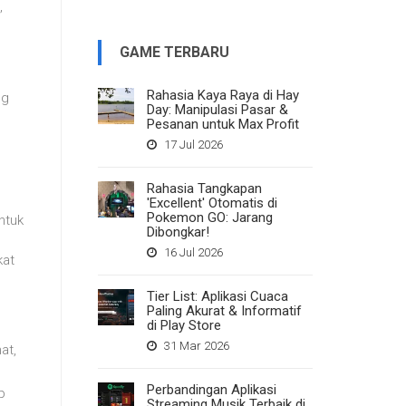
,
GAME TERBARU
Rahasia Kaya Raya di Hay
ng
Day: Manipulasi Pasar &
Pesanan untuk Max Profit
17 Jul 2026
Rahasia Tangkapan
'Excellent' Otomatis di
Pokemon GO: Jarang
ntuk
Dibongkar!
16 Jul 2026
kat
Tier List: Aplikasi Cuaca
Paling Akurat & Informatif
di Play Store
31 Mar 2026
at,
Perbandingan Aplikasi
p
Streaming Musik Terbaik di