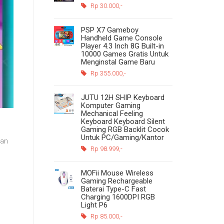
Rp 30.000,-
PSP X7 Gameboy
Handheld Game Console
Player 4.3 Inch 8G Built-in
10000 Games Gratis Untuk
Menginstal Game Baru
Rp 355.000,-
JUTU 12H SHIP Keyboard
Komputer Gaming
Mechanical Feeling
Keyboard Keyboard Silent
Gaming RGB Backlit Cocok
Untuk PC/Gaming/Kantor
ian
Rp 98.999,-
MOFii Mouse Wireless
Gaming Rechargeable
Baterai Type-C Fast
Charging 1600DPI RGB
Light P6
Rp 85.000,-