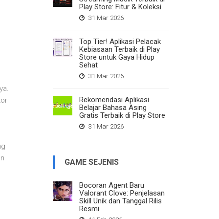
Play Store: Fitur & Koleksi
31 Mar 2026
Top Tier! Aplikasi Pelacak
Kebiasaan Terbaik di Play
Store untuk Gaya Hidup
Sehat
31 Mar 2026
ya.
Rekomendasi Aplikasi
tor
Belajar Bahasa Asing
Gratis Terbaik di Play Store
31 Mar 2026
ng
en
GAME SEJENIS
Bocoran Agent Baru
Valorant Clove: Penjelasan
Skill Unik dan Tanggal Rilis
,
Resmi