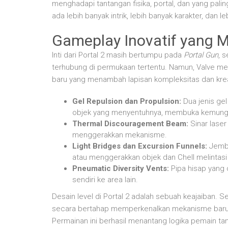
menghadapi tantangan fisika, portal, dan yang paling
ada lebih banyak intrik, lebih banyak karakter, dan l
Gameplay Inovatif yang
Inti dari Portal 2 masih bertumpu pada
Portal Gun
, 
terhubung di permukaan tertentu. Namun, Valve 
baru yang menambah lapisan kompleksitas dan kreat
Gel Repulsion dan Propulsion:
Dua jenis ge
objek yang menyentuhnya, membuka kemungkin
Thermal Discouragement Beam:
Sinar laser
menggerakkan mekanisme.
Light Bridges dan Excursion Funnels:
Jemba
atau menggerakkan objek dan Chell melintasi
Pneumatic Diversity Vents:
Pipa hisap yang 
sendiri ke area lain.
Desain level di Portal 2 adalah sebuah keajaiban. 
secara bertahap memperkenalkan mekanisme baru
Permainan ini berhasil menantang logika pemain tan