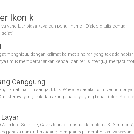
er Ikonik
nya yang luar biasa kaya dan penuh humor. Dialog ditulis dengan
sejati.
t
 menghibur, dengan kalimat-kalimat sindiran yang tak ada habisn
nya untuk mempertahankan kendali dan terus menguji, menjadi mo
yang Canggung
ang ramah namun sangat kikuk, Wheatley adalah sumber humor ya
Karakternya yang unik dan akting suaranya yang brilian (oleh Steph
 Layar
 Aperture Science, Cave Johnson (disuarakan oleh J.K. Simmons)
a yang jenaka namun terkadang mengganggu memberikan wawasan