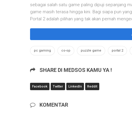
sebagai salah satu game paling dipuji sepanjang m
game masih terasa hingga kini. Bagi siapa pun ya
Portal 2 adalah pilihan yang tak akan pernah meng
pc gaming
co-op
puzzle game
portal 2
SHARE DI MEDSOS KAMU YA !
Facebook
Twitter
LinkedIn
Reddit
KOMENTAR