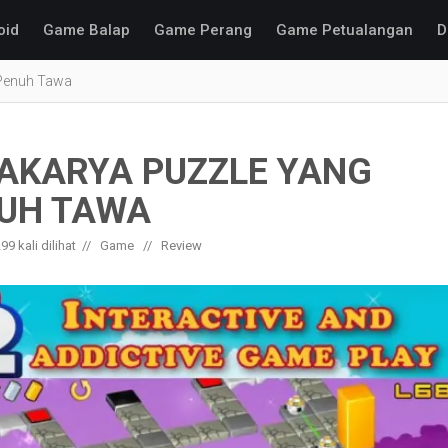
oid
Game Balap
Game Perang
Game Petualangan
D
 Penuh Tawa
AKARYA PUZZLE YANG
NUH TAWA
99
kali dilihat
Game
Review