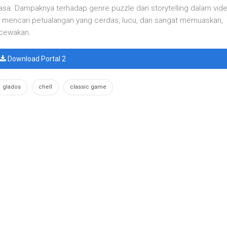
asa. Dampaknya terhadap genre puzzle dan storytelling dalam vid
ng mencari petualangan yang cerdas, lucu, dan sangat memuaskan,
ecewakan.
Download Portal 2
glados
chell
classic game