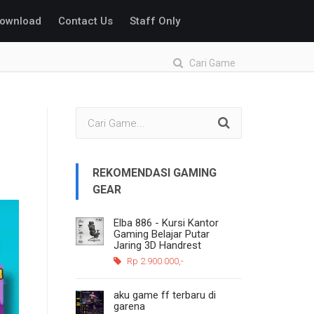
ownload
Contact Us
Staff Only
Cari Game
REKOMENDASI GAMING
GEAR
Elba 886 - Kursi Kantor
Gaming Belajar Putar
Jaring 3D Handrest
Rp 2.900.000,-
aku game ff terbaru di
garena