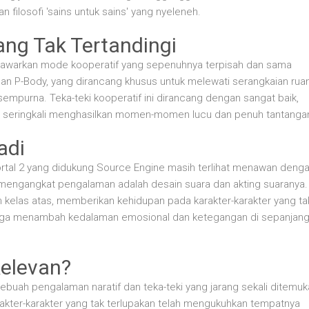
filosofi 'sains untuk sains' yang nyeleneh.
ng Tak Tertandingi
enawarkan mode kooperatif yang sepenuhnya terpisah dan sama
dan P-Body, yang dirancang khusus untuk melewati serangkaian rua
empurna. Teka-teki kooperatif ini dirancang dengan sangat baik,
n seringkali menghasilkan momen-momen lucu dan penuh tantanga
adi
s Portal 2 yang didukung Source Engine masih terlihat menawan deng
mengangkat pengalaman adalah desain suara dan akting suaranya.
 kelas atas, memberikan kehidupan pada karakter-karakter yang ta
s juga menambah kedalaman emosional dan ketegangan di sepanjan
Relevan?
 sebuah pengalaman naratif dan teka-teki yang jarang sekali ditemuk
karakter-karakter yang tak terlupakan telah mengukuhkan tempatnya