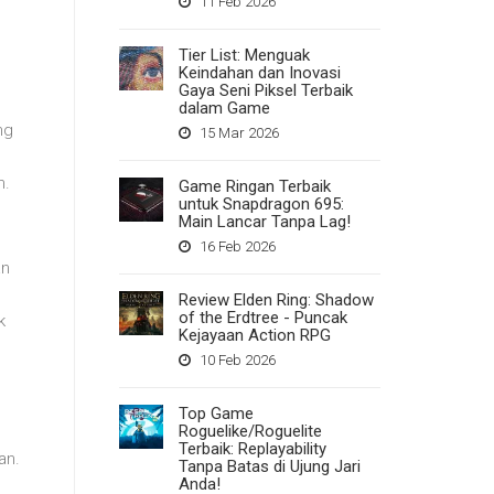
11 Feb 2026
Tier List: Menguak
Keindahan dan Inovasi
Gaya Seni Piksel Terbaik
dalam Game
ng
15 Mar 2026
n.
Game Ringan Terbaik
untuk Snapdragon 695:
Main Lancar Tanpa Lag!
16 Feb 2026
an
Review Elden Ring: Shadow
of the Erdtree - Puncak
k
Kejayaan Action RPG
g
10 Feb 2026
Top Game
Roguelike/Roguelite
Terbaik: Replayability
an.
Tanpa Batas di Ujung Jari
Anda!