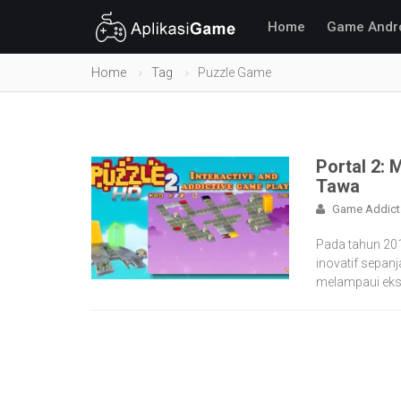
Home
Game Andr
Home
Tag
Puzzle Game
Portal 2:
Tawa
Game Addict
Pada tahun 2011
inovatif sepa
melampaui eksp