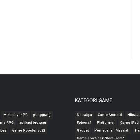
KATEGORI GAME
Multiplayer PC
punggung
Nostalgia
Game Android
Hibura
ame RPG
aplikasi browser
Fotografi
Platformer
Game iPad
 Day
Game Populer 2022
Gadget
Pemecahan Masalah
Ha
Game Low Spek "Kere Hore"