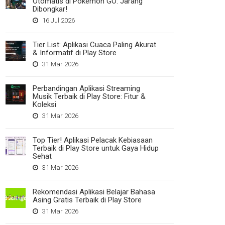
Otomatis di Pokemon GO: Jarang
Dibongkar!
16 Jul 2026
Tier List: Aplikasi Cuaca Paling Akurat
& Informatif di Play Store
31 Mar 2026
Perbandingan Aplikasi Streaming
Musik Terbaik di Play Store: Fitur &
Koleksi
31 Mar 2026
Top Tier! Aplikasi Pelacak Kebiasaan
Terbaik di Play Store untuk Gaya Hidup
Sehat
31 Mar 2026
Rekomendasi Aplikasi Belajar Bahasa
Asing Gratis Terbaik di Play Store
31 Mar 2026