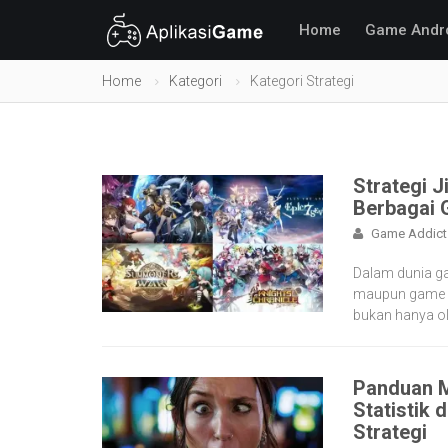
Home
Game Andr
Home
Kategori
Kategori Strategi
Strategi J
Berbagai 
Game Addict
Dalam dunia ga
maupun game a
bukan hanya ol
Panduan M
Statistik 
Strategi