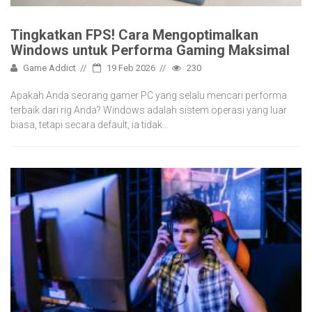
Tingkatkan FPS! Cara Mengoptimalkan
Windows untuk Performa Gaming Maksimal
Game Addict
19 Feb 2026
230
Apakah Anda seorang gamer PC yang selalu mencari performa
terbaik dari rig Anda? Windows adalah sistem operasi yang luar
biasa, tetapi secara default, ia tidak…