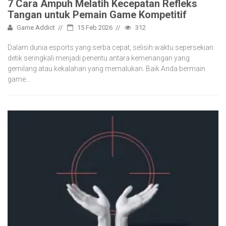
7 Cara Ampuh Melatih Kecepatan Refleks
Tangan untuk Pemain Game Kompetitif
Game Addict
15 Feb 2026
312
Dalam dunia esports yang serba cepat, selisih waktu sepersekian
detik seringkali menjadi penentu antara kemenangan yang
gemilang atau kekalahan yang memalukan. Baik Anda bermain
game…