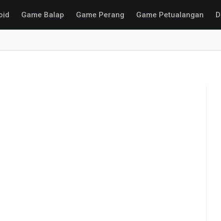
oid
Game Balap
Game Perang
Game Petualangan
D