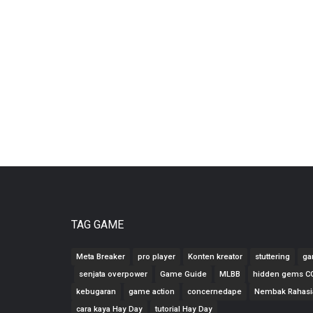
TAG GAME
Meta Breaker
pro player
Konten kreator
stuttering
ga
senjata overpower
Game Guide
MLBB
hidden gems 
kebugaran
game action
concernedape
Nembak Rahasi
cara kaya Hay Day
tutorial Hay Day