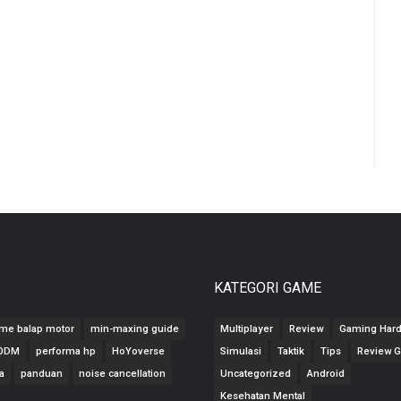
KATEGORI GAME
me balap motor
min-maxing guide
Multiplayer
Review
Gaming Har
CODM
performa hp
HoYoverse
Simulasi
Taktik
Tips
Review 
a
panduan
noise cancellation
Uncategorized
Android
Kesehatan Mental