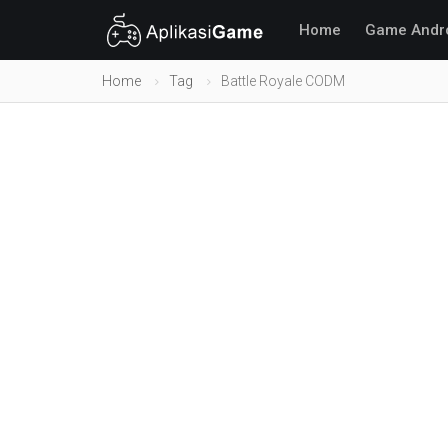
Home
Game Andr
Home
Tag
Battle Royale CODM