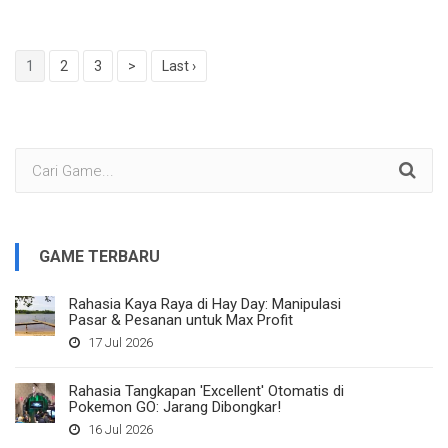
1
2
3
>
Last ›
GAME TERBARU
Rahasia Kaya Raya di Hay Day: Manipulasi
Pasar & Pesanan untuk Max Profit
17 Jul 2026
Rahasia Tangkapan 'Excellent' Otomatis di
Pokemon GO: Jarang Dibongkar!
16 Jul 2026