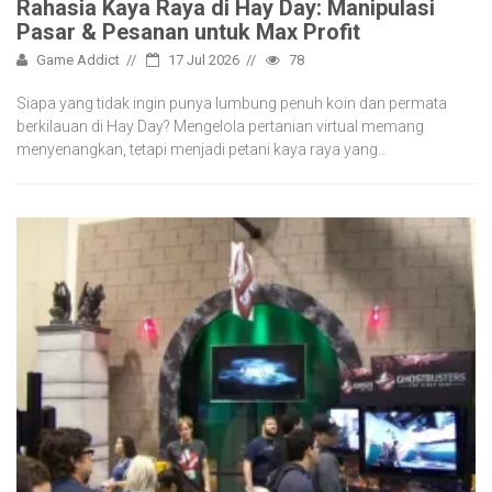
Rahasia Kaya Raya di Hay Day: Manipulasi
Pasar & Pesanan untuk Max Profit
Game Addict
17 Jul 2026
78
Siapa yang tidak ingin punya lumbung penuh koin dan permata
berkilauan di Hay Day? Mengelola pertanian virtual memang
menyenangkan, tetapi menjadi petani kaya raya yang…