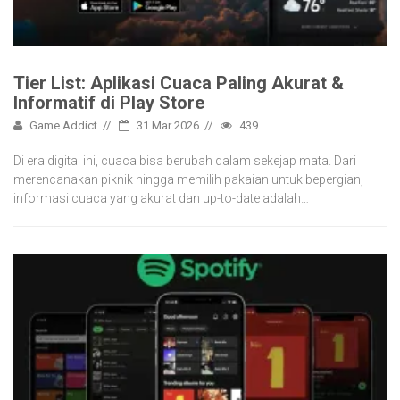
Tier List: Aplikasi Cuaca Paling Akurat &
Informatif di Play Store
Game Addict
31 Mar 2026
439
Di era digital ini, cuaca bisa berubah dalam sekejap mata. Dari
merencanakan piknik hingga memilih pakaian untuk bepergian,
informasi cuaca yang akurat dan up-to-date adalah…