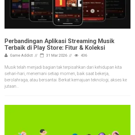
Perbandingan Aplikasi Streaming Musik
Terbaik di Play Store: Fitur & Koleksi
Game Addict
31 Mar 2026
436
Musik telah menjadi bagian tak terpisahkan dari kehidupan kita
sehari-hari, menemani setiap momen, baik saat bekerja,
berolahraga, atau bersantai. Berkat kemajuan teknologi, akses ke
jutaan…