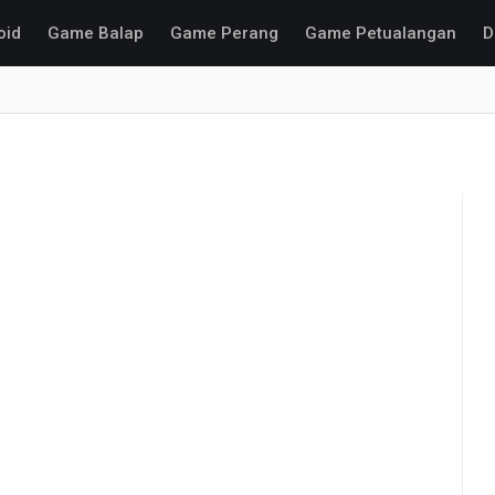
oid
Game Balap
Game Perang
Game Petualangan
D