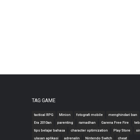
TAG GAME
tactical RPG
Minion
fotografi mobile
menghindari ban
Era 2010an
parenting
ramadhan
Garena Free Fire
teb
tips belajar bahasa
character optimization
Play Store
si
ulasan aplikasi
adrenalin
Nintendo Switch
cheat