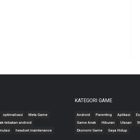
KATEGORI GAME
optimalisasi
Meta Game
Android
Parenting
Aplikasi
Es
ak-tebakan android
Game Anak
Hiburan
Ulasan
S
mulasi
headset maintenance
Ekonomi Game
Gaya Hidup