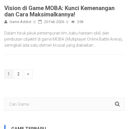
Vision di Game MOBA: Kunci Kemenangan
dan Cara Maksimalkannya!
Game Addict
20 Feb 2026
258
Dalam hiruk pikuk pertempuran tim, baku hantam skill, dan
perebutan objektif di game MOBA (Multiplayer Online Battle Arena),
seringkali ada satu elemen krusial yang diabaikan:…
1
2
>
GAME TERBARU