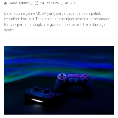
Game Addict
24 Feb 2026
250
Dalam dunia game MOBA yang serba cepat dan kompetitif,
kehadiran karakter Tank seringkali menjadi penentu kemenangan.
Banyak pemain mungkin tergoda untuk memilih hero damage
dealer…