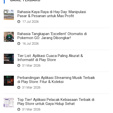
Rahasia Kaya Raya di Hay Day: Manipulasi
Pasar & Pesanan untuk Max Profit
17 Jul 2026
Rahasia Tangkapan 'Excellent' Otomatis di
Pokemon GO: Jarang Dibongkar!
16 Jul 2026
Tier List: Aplikasi Cuaca Paling Akurat &
Informatif di Play Store
31 Mar 2026
Perbandingan Aplikasi Streaming Musik Terbaik
di Play Store: Fitur & Koleksi
31 Mar 2026
Top Tier! Aplikasi Pelacak Kebiasaan Terbaik di
Play Store untuk Gaya Hidup Sehat
31 Mar 2026