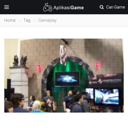
Cari Game
Home
Tag
Gameplay