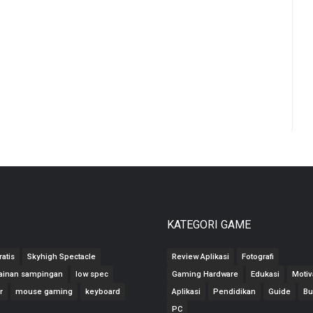
KATEGORI GAME
ratis
Skyhigh Spectacle
Review Aplikasi
Fotografi
ainan sampingan
low spec
Gaming Hardware
Edukasi
Motiv
r
mouse gaming
keyboard
Aplikasi
Pendidikan
Guide
Bu
PC