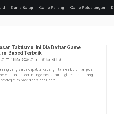
oid
Game Balap
Game Perang
Game Petualangan
D
asan Taktismu! Ini Dia Daftar Game
Turn-Based Terbaik
18 Mar 2026
161
kali dilihat
ming yang serba cepat, terkadang kita membutuhkan jeda
, merencanakan, dan mengeksekusi strategi dengan matang.
 strategi turn-based bersinar. Genre…