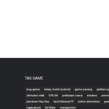
TAG GAME
bug game
balap mobil android
game perang
aplikasi g
stimulasi otak
GTA SA
prakiraan cuaca
edukasi
perm
panduan Hay Day
Spot Rahasia FF
action adventure
gea
ngabuburit
Art Style
manajemen