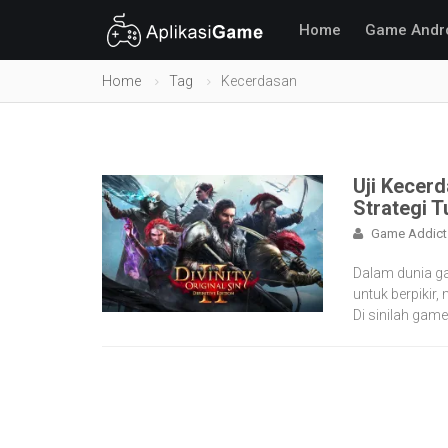
Home
Game Andr
Home
Tag
Kecerdasan
Uji Kecerd
Strategi 
Game Addict
Dalam dunia ga
untuk berpikir
Di sinilah game