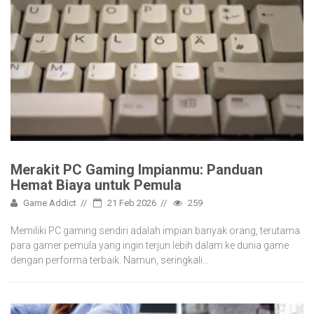
Merakit PC Gaming Impianmu: Panduan
Hemat Biaya untuk Pemula
Game Addict
21 Feb 2026
259
Memiliki PC gaming sendiri adalah impian banyak orang, terutama
para gamer pemula yang ingin terjun lebih dalam ke dunia game
dengan performa terbaik. Namun, seringkali…