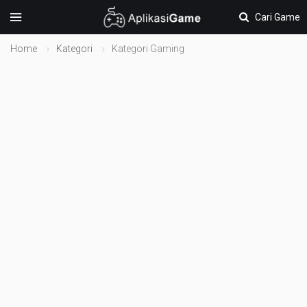
Cari Game
Home
Kategori
Kategori Gaming