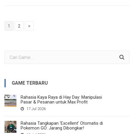
1
2
>
GAME TERBARU
Rahasia Kaya Raya di Hay Day: Manipulasi
Pasar & Pesanan untuk Max Profit
17 Jul 2026
Rahasia Tangkapan 'Excellent' Otomatis di
Pokemon GO: Jarang Dibongkar!