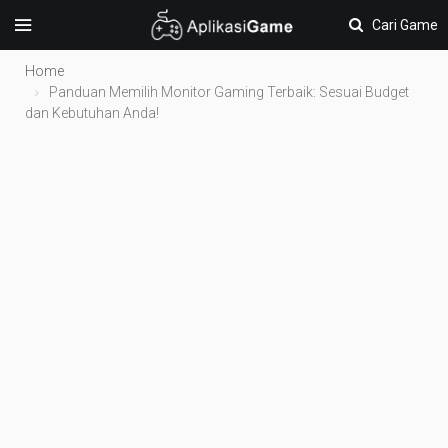
Cari Game
Home
Panduan Memilih Monitor Gaming Terbaik: Sesuai Budget
dan Kebutuhan Anda!