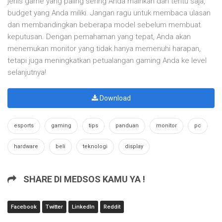
jenis game yang paling sering Anda mainkan dan tentu saja,
budget yang Anda miliki. Jangan ragu untuk membaca ulasan
dan membandingkan beberapa model sebelum membuat
keputusan. Dengan pemahaman yang tepat, Anda akan
menemukan monitor yang tidak hanya memenuhi harapan,
tetapi juga meningkatkan petualangan gaming Anda ke level
selanjutnya!
Download
esports
gaming
tips
panduan
monitor
pc
hardware
beli
teknologi
display
SHARE DI MEDSOS KAMU YA !
Facebook
Twitter
LinkedIn
Reddit