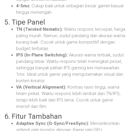
4-5ms:
Cukup baik untuk sebagian besar
gamer
kasual
hingga menengah.
5. Tipe Panel
TN (Twisted Nematic):
Waktu respons tercepat, harga
paling murah. Namun, sudut pandang dan akurasi warna
kurang baik. Cocok untuk game kompetitif dengan
budget terbatas.
IPS (In-Plane Switching):
Akurasi warna terbaik, sudut
pandang lebar. Waktu respons telah meningkat pesat,
sehingga banyak pilihan IPS gaming kini menawarkan
1ms. Ideal untuk game yang mengutamakan visual dan
konten kreator.
VA (Vertical Alignment):
Kontras rasio tinggi, warna
hitam pekat. Waktu respons lebih lambat dari TN/IPS,
tetapi lebih baik dari IPS lama. Cocok untuk game
imersif dan film.
6. Fitur Tambahan
Adaptive Sync (G-Sync/FreeSync):
Mensinkronkan
refresh rate
monitor dengan
frame rate
GPU,