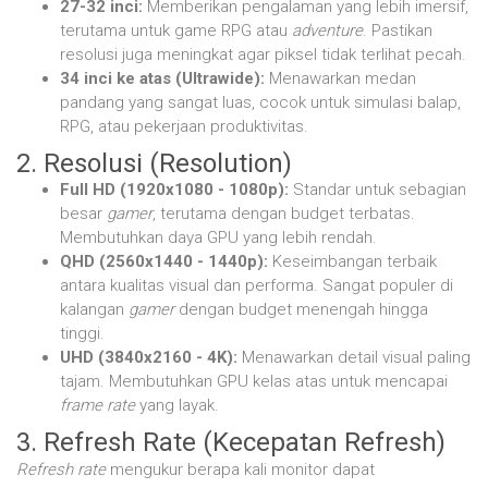
27-32 inci:
Memberikan pengalaman yang lebih imersif,
terutama untuk game RPG atau
adventure
. Pastikan
resolusi juga meningkat agar piksel tidak terlihat pecah.
34 inci ke atas (Ultrawide):
Menawarkan medan
pandang yang sangat luas, cocok untuk simulasi balap,
RPG, atau pekerjaan produktivitas.
2. Resolusi (Resolution)
Full HD (1920x1080 - 1080p):
Standar untuk sebagian
besar
gamer
, terutama dengan budget terbatas.
Membutuhkan daya GPU yang lebih rendah.
QHD (2560x1440 - 1440p):
Keseimbangan terbaik
antara kualitas visual dan performa. Sangat populer di
kalangan
gamer
dengan budget menengah hingga
tinggi.
UHD (3840x2160 - 4K):
Menawarkan detail visual paling
tajam. Membutuhkan GPU kelas atas untuk mencapai
frame rate
yang layak.
3. Refresh Rate (Kecepatan Refresh)
Refresh rate
mengukur berapa kali monitor dapat