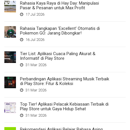
Rahasia Kaya Raya di Hay Day: Manipulasi
Pasar & Pesanan untuk Max Profit
17 Jul 2026
Rahasia Tangkapan 'Excellent' Otomatis di
Pokemon GO: Jarang Dibongkar!
16 Jul 2026
Tier List: Aplikasi Cuaca Paling Akurat &
Informatif di Play Store
31 Mar 2026
Perbandingan Aplikasi Streaming Musik Terbaik
di Play Store: Fitur & Koleksi
31 Mar 2026
Top Tier! Aplikasi Pelacak Kebiasaan Terbaik di
Play Store untuk Gaya Hidup Sehat
31 Mar 2026
Rekomendasi Aplikasi Belajar Bahasa Asing