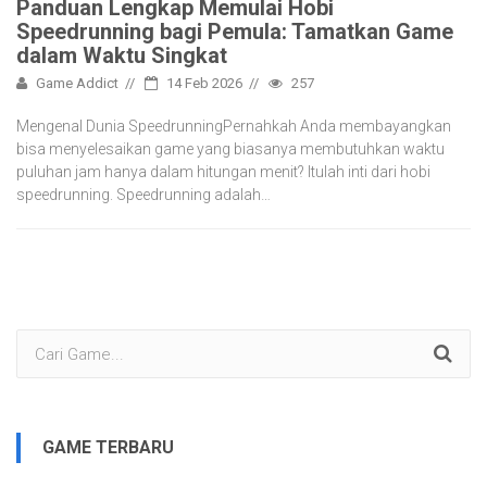
Panduan Lengkap Memulai Hobi
Speedrunning bagi Pemula: Tamatkan Game
dalam Waktu Singkat
Game Addict
14 Feb 2026
257
Mengenal Dunia SpeedrunningPernahkah Anda membayangkan
bisa menyelesaikan game yang biasanya membutuhkan waktu
puluhan jam hanya dalam hitungan menit? Itulah inti dari hobi
speedrunning. Speedrunning adalah…
GAME TERBARU