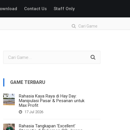
ownload
Contact Us
Staff Only
Cari Game
GAME TERBARU
Rahasia Kaya Raya di Hay Day:
Manipulasi Pasar & Pesanan untuk
Max Profit
17 Jul 2026
Rahasia Tangkapan 'Excellent'