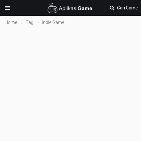
Cari Game
Home
Tag
Indie Game