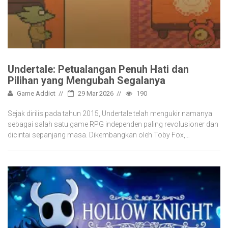
Undertale: Petualangan Penuh Hati dan
Pilihan yang Mengubah Segalanya
Game Addict
29 Mar 2026
190
Sejak dirilis pada tahun 2015, Undertale telah mengukir namanya
sebagai salah satu game RPG independen paling revolusioner dan
dicintai sepanjang masa. Dikembangkan oleh Toby Fox,…