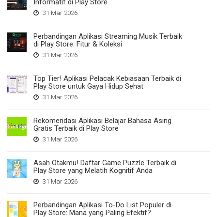
Informatif di Play Store
31 Mar 2026
Perbandingan Aplikasi Streaming Musik Terbaik
di Play Store: Fitur & Koleksi
31 Mar 2026
Top Tier! Aplikasi Pelacak Kebiasaan Terbaik di
Play Store untuk Gaya Hidup Sehat
31 Mar 2026
Rekomendasi Aplikasi Belajar Bahasa Asing
Gratis Terbaik di Play Store
31 Mar 2026
Asah Otakmu! Daftar Game Puzzle Terbaik di
Play Store yang Melatih Kognitif Anda
31 Mar 2026
Perbandingan Aplikasi To-Do List Populer di
Play Store: Mana yang Paling Efektif?