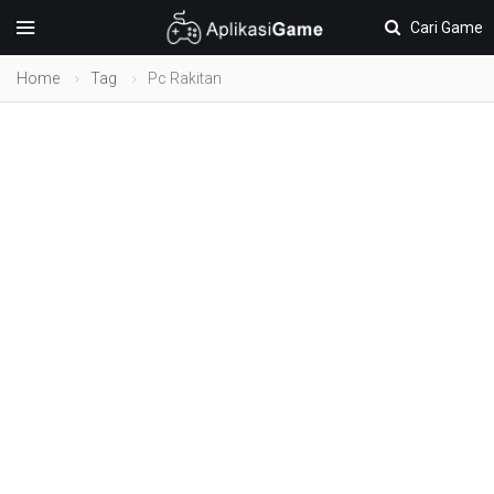
Cari Game
Home
Tag
Pc Rakitan