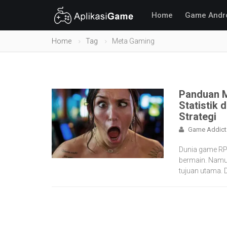
Home
Game Andr
Home
Tag
Meta Gaming
Panduan M
Statistik 
Strategi
Game Addict
Dunia game RP
bermain. Namun
tujuan utama. 