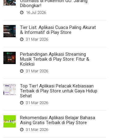
Otomatis di Pokemon GO: Jarang
Dibongkar!
16 Jul 2026
Tier List: Aplikasi Cuaca Paling Akurat
& Informatif di Play Store
31 Mar 2026
Perbandingan Aplikasi Streaming
Musik Terbaik di Play Store: Fitur &
Koleksi
31 Mar 2026
Top Tier! Aplikasi Pelacak Kebiasaan
Terbaik di Play Store untuk Gaya Hidup
Sehat
31 Mar 2026
Rekomendasi Aplikasi Belajar Bahasa
Asing Gratis Terbaik di Play Store
31 Mar 2026