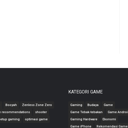
KATEGORI GAME
e
Booyah
Zenless Zone Zero
Gaming
Budaya
Game
 recommendations
shooter
Game Tebak-tebakan
Game Androi
setup gaming
optimasi game
Gaming Hardware
Ekonomi
Game iPhone
Rekomendasi Game