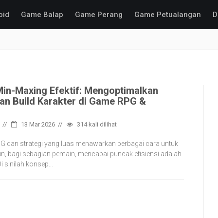
oid
Game Balap
Game Perang
Game Petualangan
D
in-Maxing Efektif: Mengoptimalkan
dan Build Karakter di Game RPG &
13 Mar 2026
314
kali dilihat
G dan strategi yang luas menawarkan berbagai cara untuk
, bagi sebagian pemain, mencapai puncak efisiensi adalah
Di sinilah konsep…