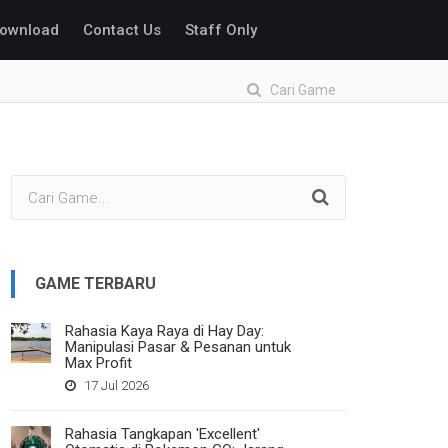
ownload
Contact Us
Staff Only
Cari Game
GAME TERBARU
Rahasia Kaya Raya di Hay Day:
Manipulasi Pasar & Pesanan untuk
Max Profit
17 Jul 2026
Rahasia Tangkapan 'Excellent'