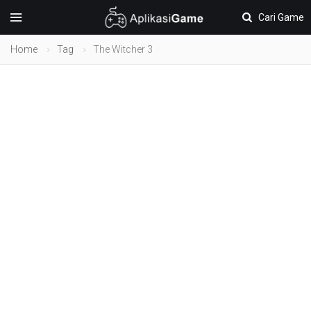
Cari Game
Home
Tag
The Witcher 3