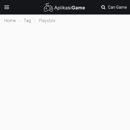
Cari Game
Home
Tag
Playstyle