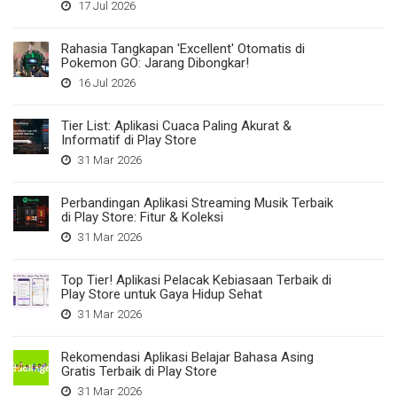
17 Jul 2026
Rahasia Tangkapan 'Excellent' Otomatis di
Pokemon GO: Jarang Dibongkar!
16 Jul 2026
Tier List: Aplikasi Cuaca Paling Akurat &
Informatif di Play Store
31 Mar 2026
Perbandingan Aplikasi Streaming Musik Terbaik
di Play Store: Fitur & Koleksi
31 Mar 2026
Top Tier! Aplikasi Pelacak Kebiasaan Terbaik di
Play Store untuk Gaya Hidup Sehat
31 Mar 2026
Rekomendasi Aplikasi Belajar Bahasa Asing
Gratis Terbaik di Play Store
31 Mar 2026