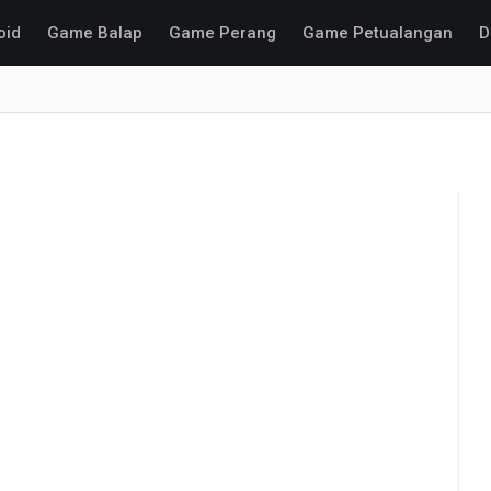
oid
Game Balap
Game Perang
Game Petualangan
D