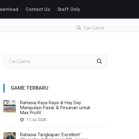
ownload
Contact Us
Staff Only
Cari Game
GAME TERBARU
Rahasia Kaya Raya di Hay Day:
Manipulasi Pasar & Pesanan untuk
Max Profit
17 Jul 2026
Rahasia Tangkapan 'Excellent'