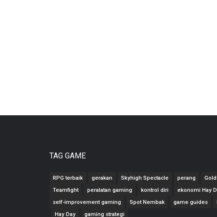
TAG GAME
RPG terbaik
gerakan
Skyhigh Spectacle
perang
Gold
Teamfight
peralatan gaming
kontrol diri
ekonomi Hay D
self-improvement gaming
Spot Nembak
game guides
Hay Day
gaming strategi