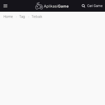
Cari Game
Home
Tag
Terbaik