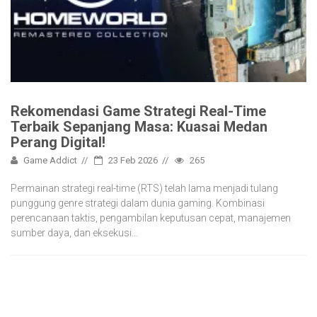
Rekomendasi Game Strategi Real-Time
Terbaik Sepanjang Masa: Kuasai Medan
Perang Digital!
Game Addict
23 Feb 2026
265
Permainan strategi real-time (RTS) telah lama menjadi tulang
punggung genre strategi dalam dunia gaming. Kombinasi
perencanaan taktis, pengambilan keputusan cepat, manajemen
sumber daya, dan eksekusi…