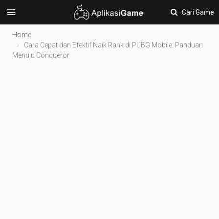
Cari Game
Home
Cara Cepat dan Efektif Naik Rank di PUBG Mobile: Panduan
Menuju Conqueror