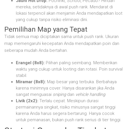
Jauhi Hot Drop:
Pochinki, School, Pecado? Hindari
mereka, setidaknya di awal push rank. Mendarat di
lokasi terpencil akan menjamin Anda mendapatkan loot
yang cukup tanpa risiko eliminasi dini.
Pemilihan Map yang Tepat
Tidak semua map diciptakan sama untuk push rank. Ukuran
map memengaruhi kecepatan Anda mendapatkan poin dan
seberapa mudah Anda bertahan.
Erangel (8x8):
Pilihan paling seimbang. Memberikan
waktu yang cukup untuk looting dan rotasi. Poin survival
stabil.
Miramar (8x8):
Map besar yang terbuka. Berbahaya
karena minimnya cover. Hanya disarankan jika Anda
sangat menguasai
sniping
dan
vehicle handling
.
Livik (2x2):
Terlalu cepat. Meskipun durasi
permainannya singkat, risiko minusnya sangat tinggi
karena Anda harus segera bertarung. Hanya cocok
untuk pemanasan, bukan push rank serius di tier tinggi.