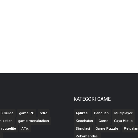
KATEGORI GAME
PS Guide
game PC
retro
Aplikasi
Panduan
Multiplayer
mization
game menakutkan
Kesehatan
Game
Gaya Hidup
roguelite
Affix
Simulasi
Game Puzzle
Petuala
M
Rekomendasi