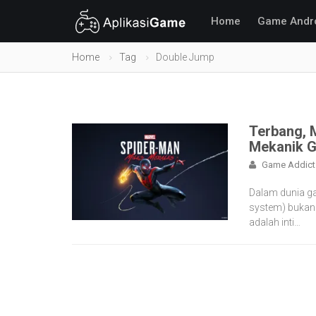
Home
Game Andr
Home
Tag
Double Jump
Terbang, M
Mekanik G
Game Addict
Dalam dunia g
system) bukanla
adalah inti…