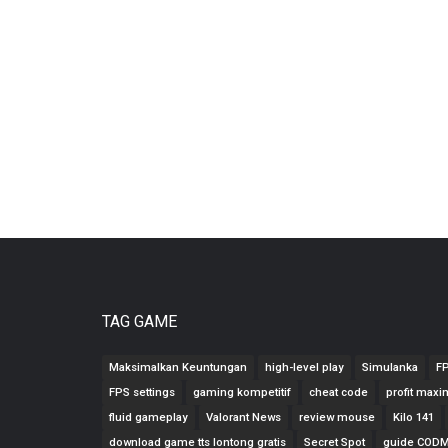
TAG GAME
Maksimalkan Keuntungan
high-level play
Simulanka
F
FPS settings
gaming kompetitif
cheat code
profit maxi
fluid gameplay
Valorant News
review mouse
Kilo 141
download game tts lontong gratis
Secret Spot
guide COD