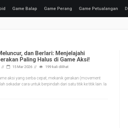
oid
Game Balap
Game Perang
Game Petualangan
D
eluncur, dan Berlari: Menjelajahi
erakan Paling Halus di Game Aksi!
15 Mar 2026
199
kali dilihat
ame aksi yang serba cepat, mekanik gerakan (movement
h sekadar cara untuk berpindah dari satu titik ke titik lain. Ia