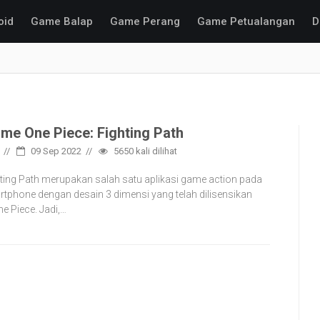
oid
Game Balap
Game Perang
Game Petualangan
D
me One Piece: Fighting Path
09 Sep 2022
5650
kali dilihat
hting Path merupakan salah satu aplikasi game action pada
tphone dengan desain 3 dimensi yang telah dilisensikan
e Piece. Jadi,…