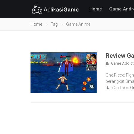
Home
Game Andr
Home
Tag
Game Anime
Review Ga
Game Addict
One Piece: Fig
perangkat Smar
dari Cartoon On