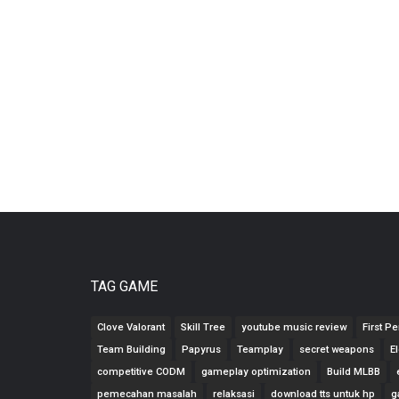
TAG GAME
Clove Valorant
Skill Tree
youtube music review
First P
Team Building
Papyrus
Teamplay
secret weapons
E
competitive CODM
gameplay optimization
Build MLBB
pemecahan masalah
relaksasi
download tts untuk hp
g