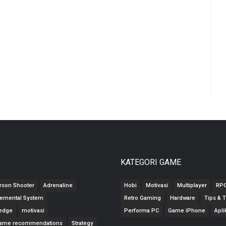
KATEGORI GAME
erson Shooter
Adrenaline
Hobi
Motivasi
Multiplayer
RP
lemental System
Retro Gaming
Hardware
Tips & T
edge
motivasi
Performa PC
Game iPhone
Apli
ame recommendations
Strategy