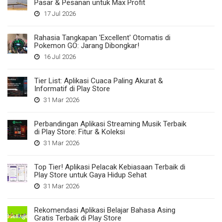
Pasar & Pesanan untuk Max Profit
17 Jul 2026
Rahasia Tangkapan 'Excellent' Otomatis di
Pokemon GO: Jarang Dibongkar!
16 Jul 2026
Tier List: Aplikasi Cuaca Paling Akurat &
Informatif di Play Store
31 Mar 2026
Perbandingan Aplikasi Streaming Musik Terbaik
di Play Store: Fitur & Koleksi
31 Mar 2026
Top Tier! Aplikasi Pelacak Kebiasaan Terbaik di
Play Store untuk Gaya Hidup Sehat
31 Mar 2026
Rekomendasi Aplikasi Belajar Bahasa Asing
Gratis Terbaik di Play Store