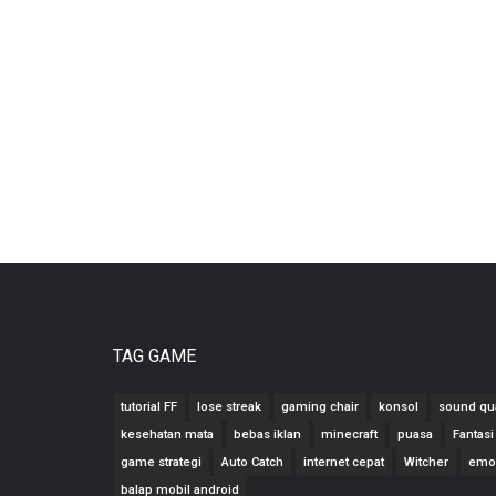
TAG GAME
tutorial FF
lose streak
gaming chair
konsol
sound qua
kesehatan mata
bebas iklan
minecraft
puasa
Fantasi
game strategi
Auto Catch
internet cepat
Witcher
emo
balap mobil android