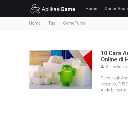
Home
Game Andr
Home
Tag
Game Turbo
10 Cara A
Online di 
Game Addict
Pernahkah Anda
Legends, PUBG M
Anda bergerak