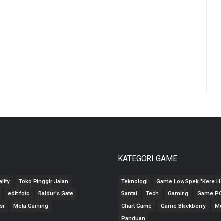
KATEGORI GAME
lity
Toko Pinggir Jalan
Teknologi
Game Low Spek "Kere H
edit foto
Baldur's Gate
Santai
Tech
Gaming
Game PC
si
Meta Gaming
Chart Game
Game Blackberry
Mo
Panduan