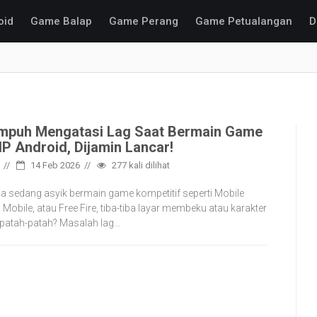
oid
Game Balap
Game Perang
Game Petualangan
D
mpuh Mengatasi Lag Saat Bermain Game
HP Android, Dijamin Lancar!
14 Feb 2026
277
kali dilihat
 sedang asyik bermain game kompetitif seperti Mobile
obile, atau Free Fire, tiba-tiba layar membeku atau karakter
 patah-patah? Masalah lag…