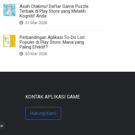
Asah Otakmu! Daftar Game Puzzle
Terbaik di Play Store yang Melatih
Kognitif Anda
31 Mar 2026
Perbandingan Aplikasi To-Do List
Populer di Play Store: Mana yang
Paling Efektif?
30 Mar 2026
KONTAK APLIKASI GAME
Hubungi Kami
si