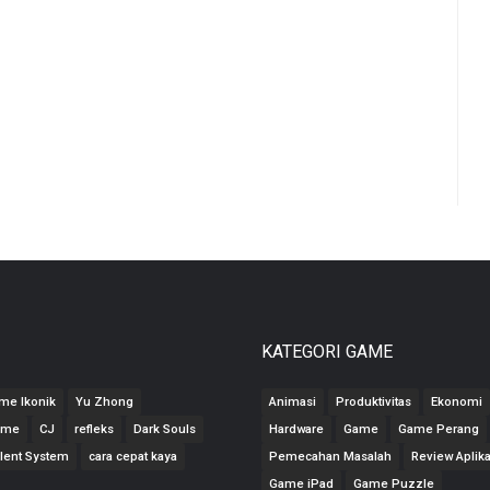
KATEGORI GAME
me Ikonik
Yu Zhong
Animasi
Produktivitas
Ekonomi
game
CJ
refleks
Dark Souls
Hardware
Game
Game Perang
lent System
cara cepat kaya
Pemecahan Masalah
Review Aplika
Game iPad
Game Puzzle