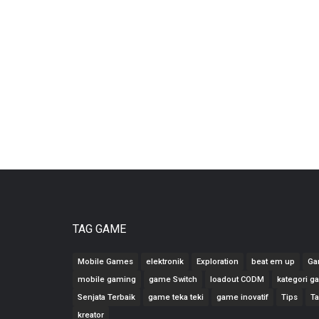
TAG GAME
Mobile Games
elektronik
Exploration
beat em up
Ga
mobile gaming
game Switch
loadout CODM
kategori 
Senjata Terbaik
game teka teki
game inovatif
Tips
Ta
kreator