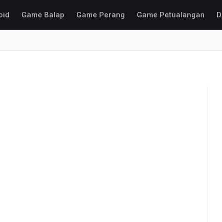
oid
Game Balap
Game Perang
Game Petualangan
D