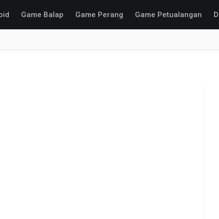
oid
Game Balap
Game Perang
Game Petualangan
D