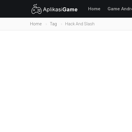
Home
Game Andr
Home
Tag
Hack And Slash