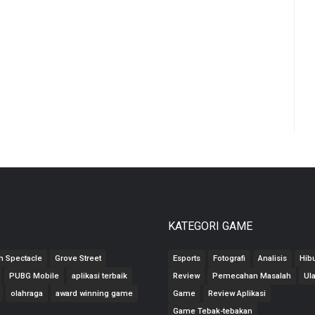
KATEGORI GAME
h Spectacle
Grove Street
Esports
Fotografi
Analisis
Hib
PUBG Mobile
aplikasi terbaik
Review
Pemecahan Masalah
Ul
olahraga
award winning game
Game
Review Aplikasi
Game Tebak-tebakan