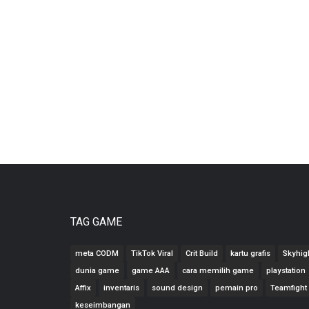
TAG GAME
meta CODM
TikTok Viral
Crit Build
kartu grafis
Skyhig
dunia game
game AAA
cara memilih game
playstation
Affix
inventaris
sound design
pemain pro
Teamfight
keseimbangan