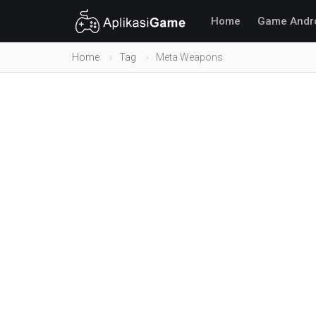
Home
Game Andr
Home
Tag
Meta Weapons