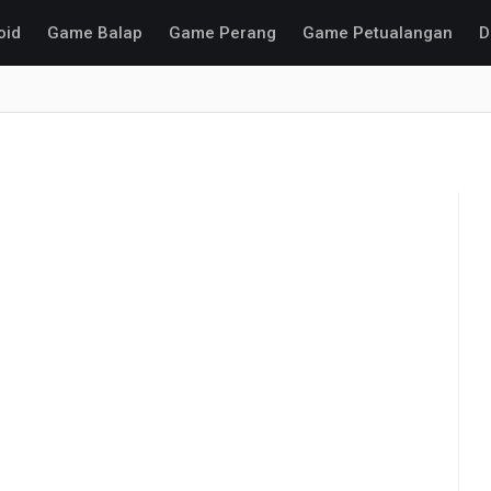
oid
Game Balap
Game Perang
Game Petualangan
D