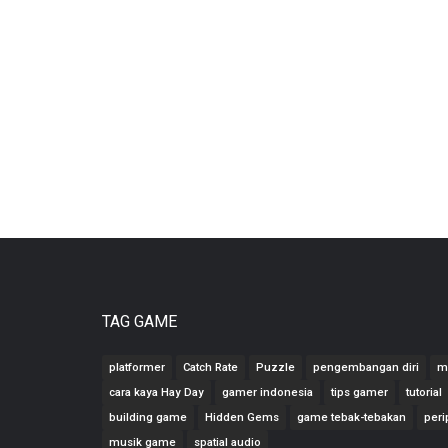
TAG GAME
platformer
Catch Rate
Puzzle
pengembangan diri
m
cara kaya Hay Day
gamer indonesia
tips gamer
tutorial
building game
Hidden Gems
game tebak-tebakan
peri
musik game
spatial audio