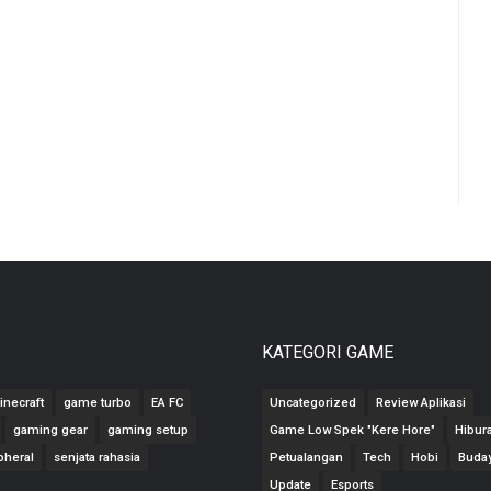
KATEGORI GAME
inecraft
game turbo
EA FC
Uncategorized
Review Aplikasi
gaming gear
gaming setup
Game Low Spek "Kere Hore"
Hibur
pheral
senjata rahasia
Petualangan
Tech
Hobi
Buda
Update
Esports