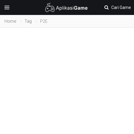
Cari Game
Home
Tag
P2E