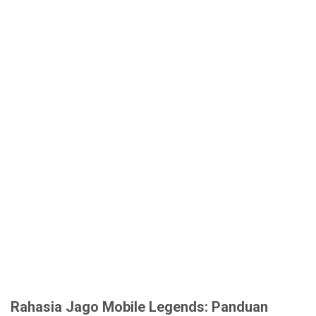
Rahasia Jago Mobile Legends: Panduan