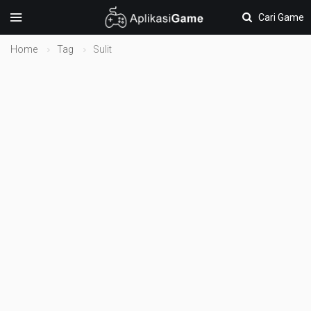
Cari Game
Home
Tag
Sulit