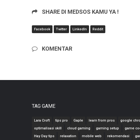
SHARE DI MEDSOS KAMU YA !
Facebook
Twitter
LinkedIn
Reddit
KOMENTAR
TAG GAME
Lara Croft
tips pro
Gaple
learn from pros
google ch
optimalisasi skill
cloud gaming
gaming setup
game co
Hay Day tips
relaxation
mobile web
rekomendasi
ga