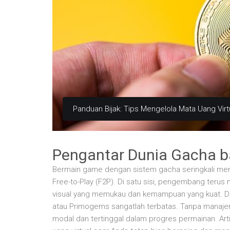
Panduan Bijak: Tips Mengelola Mata Uang Vir
Pengantar Dunia Gacha b
Bermain game dengan sistem gacha seringkali menja
Free-to-Play (F2P). Di satu sisi, pengembang teru
visual yang memukau dan kemampuan yang kuat. Di 
atau Primogems sangatlah terbatas. Tanpa manaj
modal dan tertinggal dalam progres permainan. A