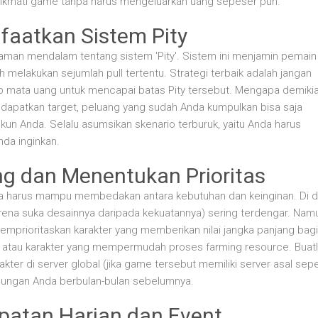
enikmati game tanpa harus mengeluarkan uang sepeser pun.
aatkan Sistem Pity
man mendalam tentang sistem 'Pity'. Sistem ini menjamin pemain
 melakukan sejumlah pull tertentu. Strategi terbaik adalah jangan
kup mata uang untuk mencapai batas Pity tersebut. Mengapa demiki
endapatkan target, peluang yang sudah Anda kumpulkan bisa saja
kun Anda. Selalu asumsikan skenario terburuk, yaitu Anda harus
da inginkan.
ng dan Menentukan Prioritas
nda harus mampu membedakan antara kebutuhan dan keinginan. Di d
 karena suka desainnya daripada kekuatannya) sering terdengar. Nam
emprioritaskan karakter yang memberikan nilai jangka panjang bagi
el atau karakter yang mempermudah proses farming resource. Buat
arakter di server global (jika game tersebut memiliki server asal sepe
bungan Anda berbulan-bulan sebelumnya.
atan Harian dan Event