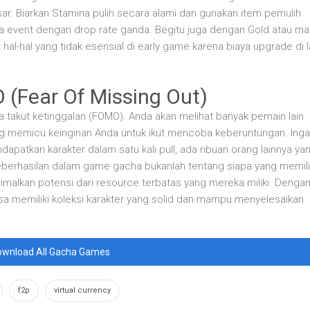
ar. Biarkan Stamina pulih secara alami dan gunakan item pemulih
da event dengan drop rate ganda. Begitu juga dengan Gold atau ma
al-hal yang tidak esensial di early game karena biaya upgrade di l
 (Fear Of Missing Out)
 takut ketinggalan (FOMO). Anda akan melihat banyak pemain lain
ng memicu keinginan Anda untuk ikut mencoba keberuntungan. Inga
patkan karakter dalam satu kali pull, ada ribuan orang lainnya ya
eberhasilan dalam game gacha bukanlah tentang siapa yang memili
malkan potensi dari resource terbatas yang mereka miliki. Denga
isa memiliki koleksi karakter yang solid dan mampu menyelesaikan
wnload All Gacha Games
f2p
virtual currency