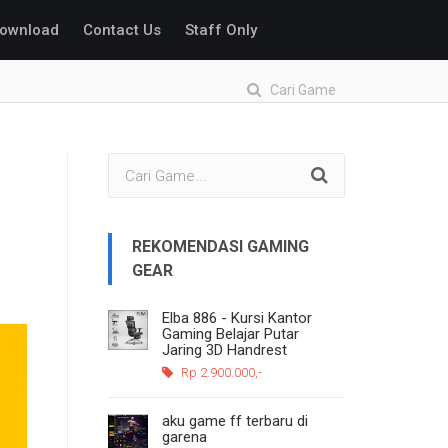
ownload
Contact Us
Staff Only
Cari Game
REKOMENDASI GAMING
GEAR
Elba 886 - Kursi Kantor
Gaming Belajar Putar
Jaring 3D Handrest
Rp 2.900.000,-
aku game ff terbaru di
garena