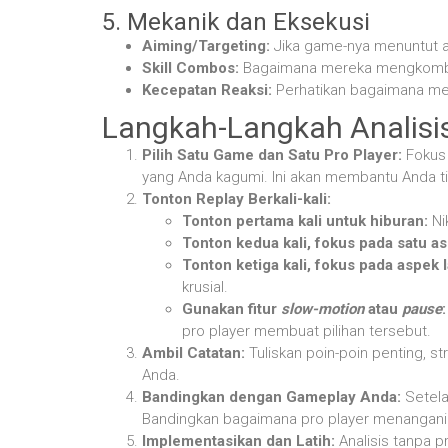
5. Mekanik dan Eksekusi
Aiming/Targeting:
Jika game-nya menuntut a
Skill Combos:
Bagaimana mereka mengkombin
Kecepatan Reaksi:
Perhatikan bagaimana me
Langkah-Langkah Analisis
Pilih Satu Game dan Satu Pro Player:
Fokus 
yang Anda kagumi. Ini akan membantu Anda t
Tonton Replay Berkali-kali:
Tonton pertama kali untuk hiburan:
Ni
Tonton kedua kali, fokus pada satu a
Tonton ketiga kali, fokus pada aspek l
krusial.
Gunakan fitur
slow-motion
atau
pause
:
pro player membuat pilihan tersebut.
Ambil Catatan:
Tuliskan poin-poin penting, s
Anda.
Bandingkan dengan Gameplay Anda:
Setela
Bandingkan bagaimana pro player menangani
Implementasikan dan Latih:
Analisis tanpa pr