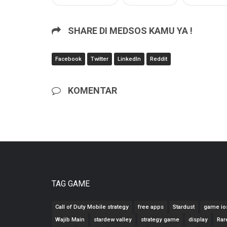
SHARE DI MEDSOS KAMU YA !
Facebook
Twitter
LinkedIn
Reddit
KOMENTAR
TAG GAME
Call of Duty Mobile strategy
free apps
Stardust
game io
Wajib Main
stardew valley
strategy game
display
Rar