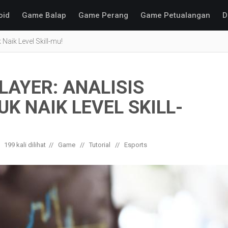
oid
Game Balap
Game Perang
Game Petualangan
D
Naik Level Skill-mu!
LAYER: ANALISIS
K NAIK LEVEL SKILL-
199
kali dilihat
Game
Tutorial
Esports