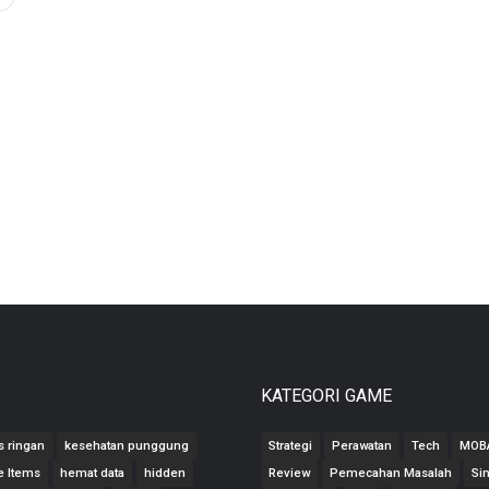
KATEGORI GAME
s ringan
kesehatan punggung
Strategi
Perawatan
Tech
MOB
e Items
hemat data
hidden
Review
Pemecahan Masalah
Si