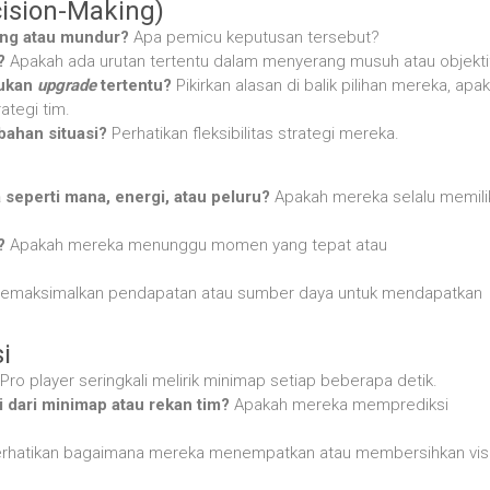
ision-Making)
ng atau mundur?
Apa pemicu keputusan tersebut?
?
Apakah ada urutan tertentu dalam menyerang musuh atau objekti
kukan
upgrade
tertentu?
Pikirkan alasan di balik pilihan mereka, apa
ategi tim.
ahan situasi?
Perhatikan fleksibilitas strategi mereka.
eperti mana, energi, atau peluru?
Apakah mereka selalu memili
?
Apakah mereka menunggu momen yang tepat atau
maksimalkan pendapatan atau sumber daya untuk mendapatkan
i
Pro player seringkali melirik minimap setiap beberapa detik.
dari minimap atau rekan tim?
Apakah mereka memprediksi
rhatikan bagaimana mereka menempatkan atau membersihkan vis