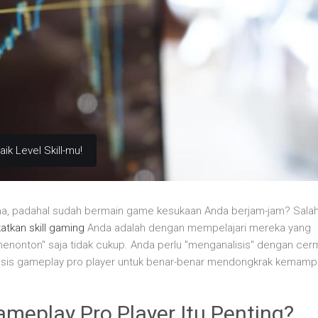
ik Level Skill-mu!
ma, padahal sudah bermain game kesukaan Anda berjam-jam? Sala
tkan skill gaming
Anda adalah dengan mempelajari mereka yang
menonton" saja tidak cukup. Anda perlu "menganalisis" dengan cer
alisis gameplay pro player untuk benar-benar mendongkrak kemam
eplay Pro Player Itu Penting?