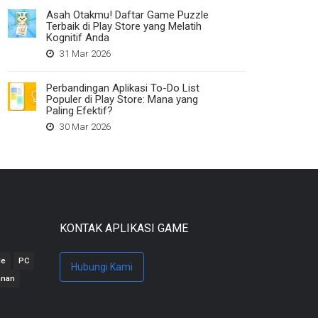
Asah Otakmu! Daftar Game Puzzle
Terbaik di Play Store yang Melatih
Kognitif Anda
31 Mar 2026
Perbandingan Aplikasi To-Do List
Populer di Play Store: Mana yang
Paling Efektif?
30 Mar 2026
KONTAK APLIKASI GAME
le
PC
Hubungi Kami
nan