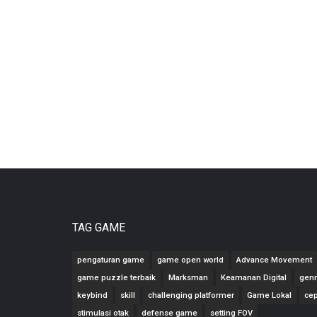
TAG GAME
pengaturan game
game open world
Advance Movement
game puzzle terbaik
Marksman
Keamanan Digital
gen
keybind
skill
challenging platformer
Game Lokal
cep
stimulasi otak
defense game
setting FOV