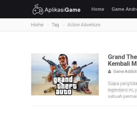
Home
Game Andr
Home
Tag
Action Adventure
Grand The
Kembali M
Game Addict
Siapa yang tid
legendaris ini,
sebuah permai