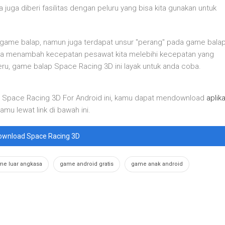
 juga diberi fasilitas dengan peluru yang bisa kita gunakan untuk
i game balap, namun juga terdapat unsur "perang" pada game balap 
 bisa menambah kecepatan pesawat kita melebihi kecepatan yang
ru, game balap Space Racing 3D ini layak untuk anda coba.
 Space Racing 3D For Android ini, kamu dapat mendownload
aplika
mu lewat link di bawah ini.
wnload Space Racing 3D
me luar angkasa
game android gratis
game anak android