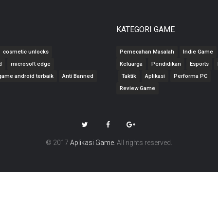
KATEGORI GAME
cosmetic unlocks
Pemecahan Masalah
Indie Game
d
microsoft edge
Keluarga
Pendidikan
Esports
game android terbaik
Anti Banned
Taktik
Aplikasi
Performa PC
Review Game
© 2017
Aplikasi Game
. All rights reserved.