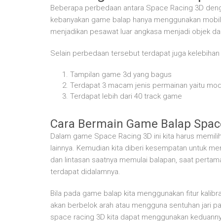
Beberapa perbedaan antara Space Racing 3D dengan
kebanyakan game balap hanya menggunakan mobil 
menjadikan pesawat luar angkasa menjadi objek dar
Selain perbedaan tersebut terdapat juga kelebihan 
Tampilan game 3d yang bagus
Terdapat 3 macam jenis permainan yaitu mod
Terdapat lebih dari 40 track game
Cara Bermain Game Balap Spac
Dalam game Space Racing 3D ini kita harus memili
lainnya. Kemudian kita diberi kesempatan untuk memi
dan lintasan saatnya memulai balapan, saat pertam
terdapat didalamnya.
Bila pada game balap kita menggunakan fitur kalib
akan berbelok arah atau mengguna sentuhan jari p
space racing 3D kita dapat menggunakan keduanny