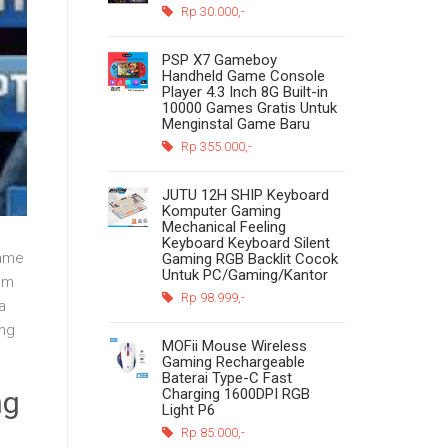
Rp 30.000,-
PSP X7 Gameboy
Handheld Game Console
Player 4.3 Inch 8G Built-in
10000 Games Gratis Untuk
Menginstal Game Baru
Rp 355.000,-
JUTU 12H SHIP Keyboard
Komputer Gaming
Mechanical Feeling
Keyboard Keyboard Silent
game
Gaming RGB Backlit Cocok
Untuk PC/Gaming/Kantor
am
Rp 98.999,-
a
ang
MOFii Mouse Wireless
Gaming Rechargeable
Baterai Type-C Fast
ng
Charging 1600DPI RGB
Light P6
Rp 85.000,-