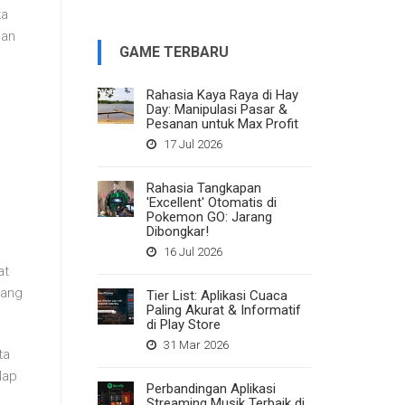
ka
gan
GAME TERBARU
Rahasia Kaya Raya di Hay
Day: Manipulasi Pasar &
Pesanan untuk Max Profit
17 Jul 2026
Rahasia Tangkapan
'Excellent' Otomatis di
Pokemon GO: Jarang
Dibongkar!
16 Jul 2026
at
yang
Tier List: Aplikasi Cuaca
Paling Akurat & Informatif
di Play Store
31 Mar 2026
ta
lap
Perbandingan Aplikasi
Streaming Musik Terbaik di