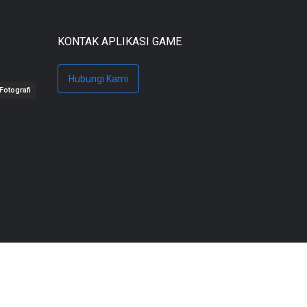
KONTAK APLIKASI GAME
Hubungi Kami
Fotografi