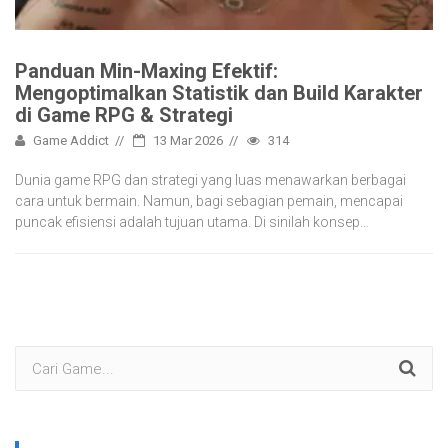
Panduan Min-Maxing Efektif:
Mengoptimalkan Statistik dan Build Karakter
di Game RPG & Strategi
Game Addict
13 Mar 2026
314
Dunia game RPG dan strategi yang luas menawarkan berbagai
cara untuk bermain. Namun, bagi sebagian pemain, mencapai
puncak efisiensi adalah tujuan utama. Di sinilah konsep…