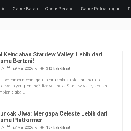
oid
Game Balap
Game Perang
Game Petualangan
D
i Keindahan Stardew Valley: Lebih dari
ame Bertani!
29 Mar 2026
312
kali dilihat
a bermimpi meninggalkan hiruk pikuk kota dan memulai
pedesaan yang tenang? Jika ya, maka Stardew Valley adalah
mpian digital…
uncak Jiwa: Mengapa Celeste Lebih dari
ame Platformer
27 Mar 2026
187
kali dilihat