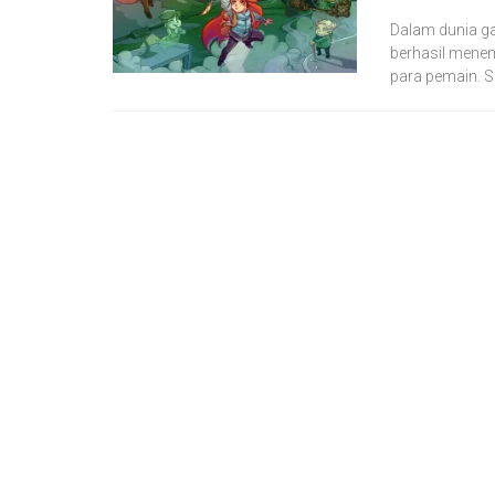
Dalam dunia ga
berhasil mene
para pemain. 