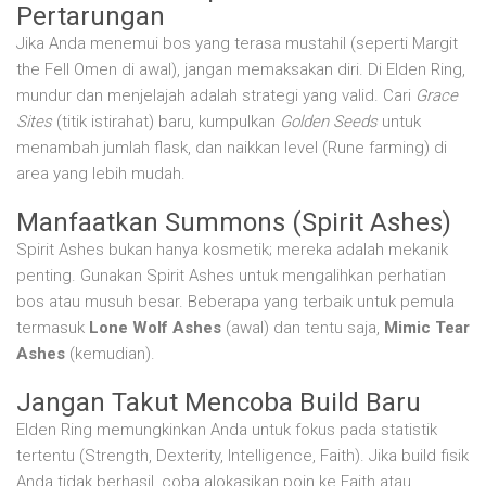
Pertarungan
Jika Anda menemui bos yang terasa mustahil (seperti Margit
the Fell Omen di awal), jangan memaksakan diri. Di Elden Ring,
mundur dan menjelajah adalah strategi yang valid. Cari
Grace
Sites
(titik istirahat) baru, kumpulkan
Golden Seeds
untuk
menambah jumlah flask, dan naikkan level (Rune farming) di
area yang lebih mudah.
Manfaatkan Summons (Spirit Ashes)
Spirit Ashes bukan hanya kosmetik; mereka adalah mekanik
penting. Gunakan Spirit Ashes untuk mengalihkan perhatian
bos atau musuh besar. Beberapa yang terbaik untuk pemula
termasuk
Lone Wolf Ashes
(awal) dan tentu saja,
Mimic Tear
Ashes
(kemudian).
Jangan Takut Mencoba Build Baru
Elden Ring memungkinkan Anda untuk fokus pada statistik
tertentu (Strength, Dexterity, Intelligence, Faith). Jika build fisik
Anda tidak berhasil, coba alokasikan poin ke Faith atau