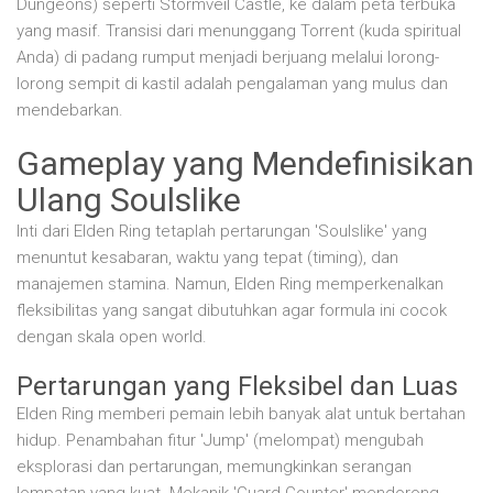
Dungeons) seperti Stormveil Castle, ke dalam peta terbuka
yang masif. Transisi dari menunggang Torrent (kuda spiritual
Anda) di padang rumput menjadi berjuang melalui lorong-
lorong sempit di kastil adalah pengalaman yang mulus dan
mendebarkan.
Gameplay yang Mendefinisikan
Ulang Soulslike
Inti dari Elden Ring tetaplah pertarungan 'Soulslike' yang
menuntut kesabaran, waktu yang tepat (timing), dan
manajemen stamina. Namun, Elden Ring memperkenalkan
fleksibilitas yang sangat dibutuhkan agar formula ini cocok
dengan skala open world.
Pertarungan yang Fleksibel dan Luas
Elden Ring memberi pemain lebih banyak alat untuk bertahan
hidup. Penambahan fitur 'Jump' (melompat) mengubah
eksplorasi dan pertarungan, memungkinkan serangan
lompatan yang kuat. Mekanik 'Guard Counter' mendorong