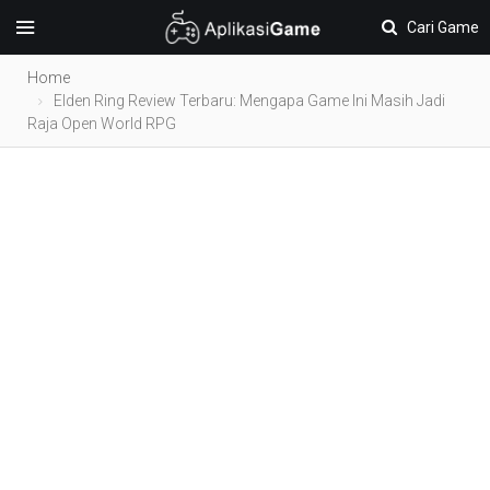
Cari Game
Home
Elden Ring Review Terbaru: Mengapa Game Ini Masih Jadi
Raja Open World RPG