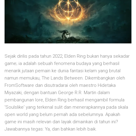
Sejak dirilis pada tahun 2022, Elden Ring bukan hanya sekadar
game; ia adalah sebuah fenomena budaya yang berhasil
menarik jutaan pemain ke dunia fantasi kelam yang brutal
namun memukau, The Lands Between. Dikembangkan oleh
FromSoftware dan disutradarai oleh maestro Hidetaka
Miyazaki, dengan bantuan George R.R. Martin dalam
pembangunan lore, Elden Ring berhasil mengambil formula
'Soulslike' yang terkenal sulit dan menerapkannya pada skala
open world yang belum pernah ada sebelumnya. Apakah
game ini masih relevan dan layak dimainkan di tahun ini?
Jawabannya tegas: Ya, dan bahkan lebih baik.